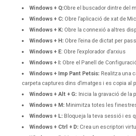
Windows + Q:
Obre el buscador dintre del
Windows + C:
Obre l’aplicació de xat de M
Windows + K:
Obre la connexió a altres dis
Windows + H:
Obre l’eina de dictat per pass
Windows + E
: Obre l’explorador d’arxius
Windows + I:
Obre el Panell de Configurac
Windows + Imp Pant Petsis:
Realitza una c
carpeta captures dins d’imatges i es copia al 
Windows + Alt + G:
Inicia la gravació de la 
Windows + M:
Minimitza totes les finestre
Windows + L:
Bloqueja la teva sessió i es 
Windows + Ctrl + D:
Crea un escriptori virtu