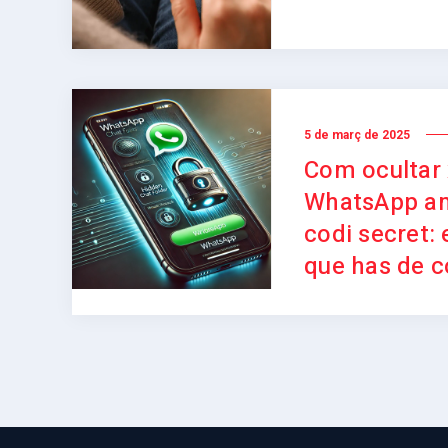
5 de març de 2025
Com ocultar 
WhatsApp a
codi secret: 
que has de c