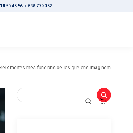
38 50 45 56 /
638 779 952
reix moltes més funcions de les que ens imaginem.