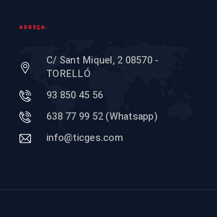
ADREÇA:
C/ Sant Miquel, 2 08570 -
TORELLÓ
93 850 45 56
638 77 99 52 (Whatsapp)
info@ticges.com