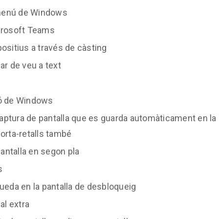
 menú de Windows
icrosoft Teams
positius a través de càsting
ar de veu a text
ió de Windows
aptura de pantalla que es guarda automàticament en la
porta-retalls també
pantalla en segon pla
s
queda en la pantalla de desbloqueig
al extra