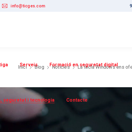
info@ticges.com
9
tiga
Serveis
Formació en seguretat digital
Inici
Blog
Noticies
La tecla Windows ens ofe
, seguretat i tecnologia
Contacte