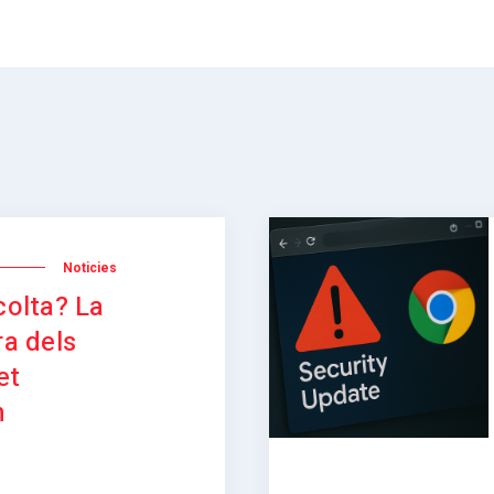
Noticies
colta? La
ra dels
et
n