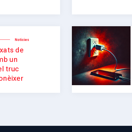
Noticies
xats de
mb un
el truc
onèixer