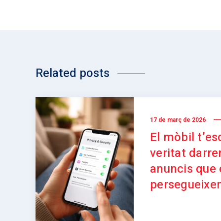
Related posts
17 de març de 2026
El mòbil t’es
veritat darre
anuncis que 
persegueixe