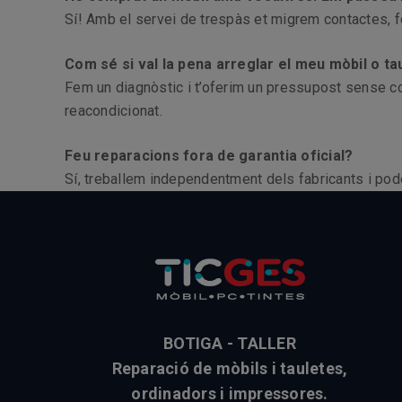
Sí! Amb el servei de trespàs et migrem contactes, 
Com sé si val la pena arreglar el meu mòbil o ta
Fem un diagnòstic i t’oferim un pressupost sense co
reacondicionat.
Feu reparacions fora de garantia oficial?
Sí, treballem independentment dels fabricants i po
BOTIGA - TALLER
Reparació de mòbils i tauletes,
ordinadors i impressores.