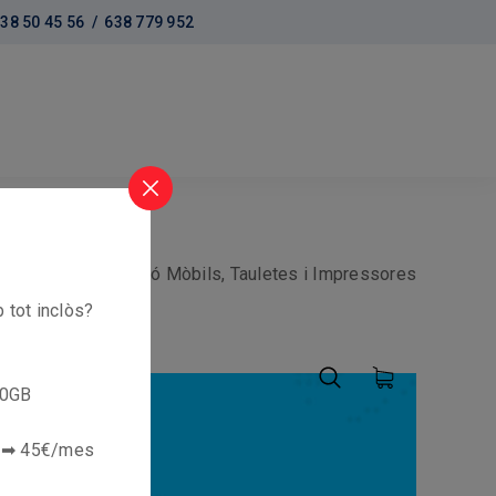
38 50 45 56 /
638 779 952
Inici
Reparació Mòbils, Tauletes i Impressores
 tot inclòs?
0GB
x ➡ 45€/mes