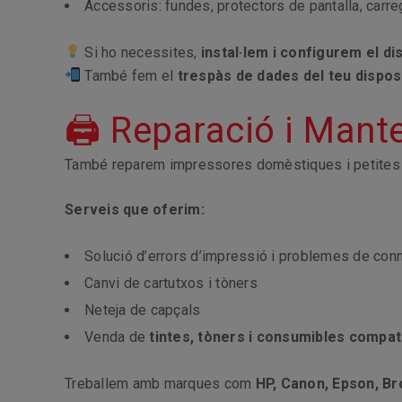
Accessoris: fundes, protectors de pantalla, carre
Si ho necessites,
instal·lem i configurem el di
També fem el
trespàs de dades del teu disposi
🖨 Reparació i Mant
També reparem impressores domèstiques i petites 
Serveis que oferim:
Solució d’errors d’impressió i problemes de con
Canvi de cartutxos i tòners
Neteja de capçals
Venda de
tintes, tòners i consumibles compati
Treballem amb marques com
HP, Canon, Epson, Br