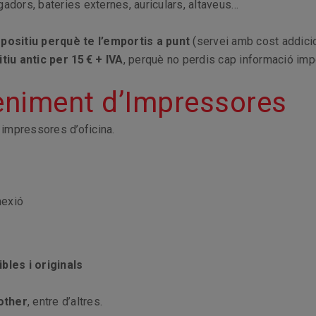
gadors, bateries externes, auriculars, altaveus…
spositiu perquè te l’emportis a punt
(servei amb cost addicio
tiu antic per 15 € + IVA
, perquè no perdis cap informació imp
eniment d’Impressores
impressores d’oficina.
nexió
bles i originals
other
, entre d’altres.