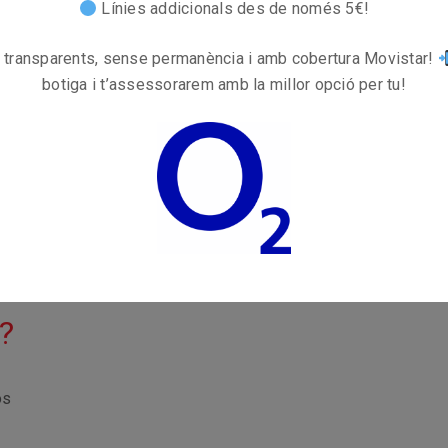
ressores A Torelló
Línies addicionals des de només 5€!
 transparents, sense permanència i amb cobertura Movistar!
 en la
reparació de mòbils, tauletes i impressor
botiga i t’assessorarem amb la millor opció per tu!
 centre de
Torelló
, amb servei als pobles dels vol
Mòbils i Tauletes
 tablets, amb
servei ràpid i garantitzat
. Ja sigui 
ria, tenim la solució.
?
os