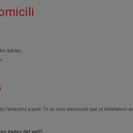
omicili
dre dubtes
ts
s
 te l’emportis a punt. Té un cost addicional que et detallarem 
es dades del vell?