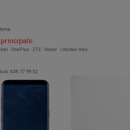
istema
principals:
xel · OnePlus · ZTE · Honor · i moltes més.
ació: 638 77 99 52