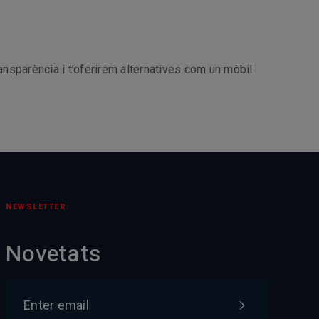
nsparència i t’oferirem alternatives com un mòbil
NEWSLETTER:
Novetats