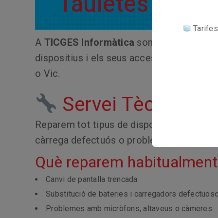
Tauletes I Imp
Tarifes
A
TICGES Informàtica
som especialistes
dispositius i els seus accessoris. Som al
o Vic.
Servei Tècnic de 
Reparem tot tipus de dispositius mòbils i
càrrega defectuós o problemes amb la bate
Què reparem habitualment
Canvi de pantalla trencada
Substitució de bateries i carregadors defectuos
Problemes amb micròfons, altaveus o càmeres