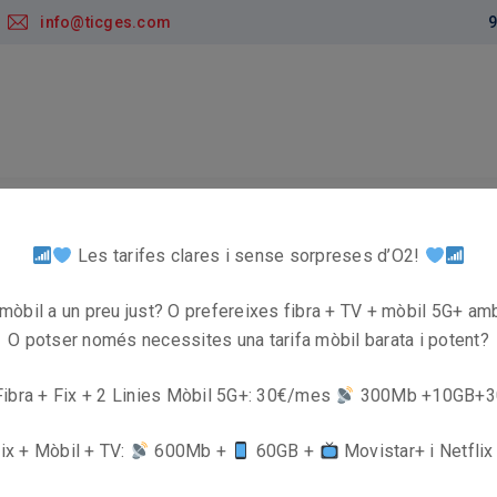
info@ticges.com
9
tiga
Serveis
Formació en seguretat digital
Les tarifes clares i sense sorpreses d’O2!
i mòbil a un preu just? O prefereixes fibra + TV + mòbil 5G+ amb
O potser només necessites una tarifa mòbil barata i potent?
, seguretat i tecnologia
Contacte
ibra + Fix + 2 Linies Mòbil 5G+: 30€/mes
300Mb +10GB+3
nda De Mòbils,
ix + Mòbil + TV:
600Mb +
60GB +
Movistar+ i Netfli