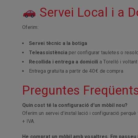
Servei Local i a D
Oferim:
Servei tècnic a la botiga
Teleassistència
per configurar tauletes o resol
Recollida i entrega a domicili
a Torelló i voltan
Entrega gratuïta a partir de 40 € de compra
Preguntes Freqüent
Quin cost té la configuració d’un mòbil nou?
Oferim un servei d’instal·lació i configuració perquè
+ IVA.
He comprat un mòbil amb vosaltres. Em passeu l