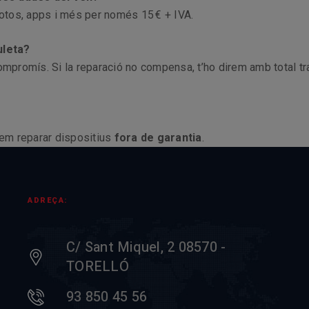
fotos, apps i més per només 15 € + IVA.
uleta?
mpromís. Si la reparació no compensa, t’ho direm amb total tra
dem reparar dispositius
fora de garantia
.
ADREÇA:
C/ Sant Miquel, 2 08570 -
TORELLÓ
93 850 45 56