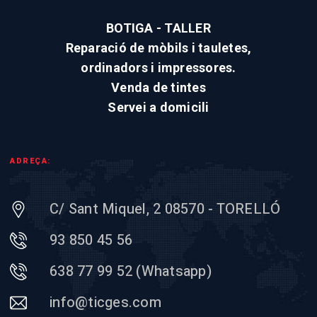
BOTIGA - TALLER
Reparació de mòbils i tauletes,
ordinadors i impressores.
Venda de tintes
Servei a domicili
ADREÇA:
C/ Sant Miquel, 2 08570 - TORELLÓ
93 850 45 56
638 77 99 52 (Whatsapp)
info@ticges.com