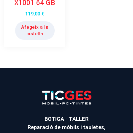
X1001 64 GB
119,00
€
Afegeix a la
cistella
BOTIGA - TALLER
Reparació de mòbils i tauletes,