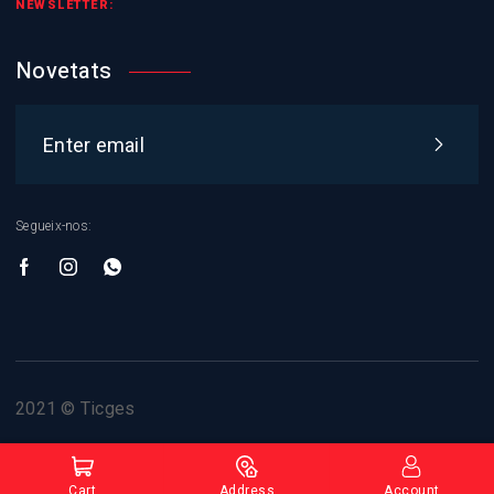
NEWSLETTER:
Novetats
Segueix-nos:
2021 © Ticges
Inici
Qui som
Contacte
Cart
Address
Account