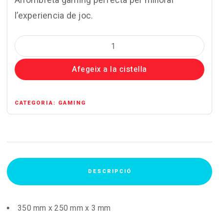
l’experiencia de joc.
quantitat
de
Afegeix a la cistella
Alfombreta
Gaming
Mars
CATEGORIA:
GAMING
Gaming
DESCRIPCIÓ
350 mm x 250 mm x 3 mm