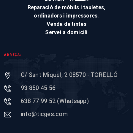
Reparació de mòbils i tauletes,
ordinadors i impressores.
Venda de tintes
Servei a domicili
ADREÇA:
C/ Sant Miquel, 2 08570 - TORELLÓ
93 850 45 56
638 77 99 52 (Whatsapp)
info@ticges.com