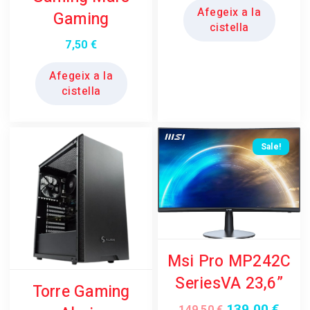
Afegeix a la
Gaming
cistella
7,50
€
Afegeix a la
cistella
Sale!
Msi Pro MP242C
SeriesVA 23,6”
Torre Gaming
139,00
€
El
El
149,50
€