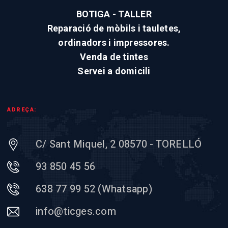
BOTIGA - TALLER
Reparació de mòbils i tauletes,
ordinadors i impressores.
Venda de tintes
Servei a domicili
ADREÇA:
C/ Sant Miquel, 2 08570 - TORELLÓ
93 850 45 56
638 77 99 52 (Whatsapp)
info@ticges.com