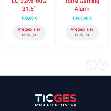
LG 32MP60G
Torre Gaming
31,5”
Alurin
189,00
€
1.067,00
€
Afegeix a la
Afegeix a la
cistella
cistella