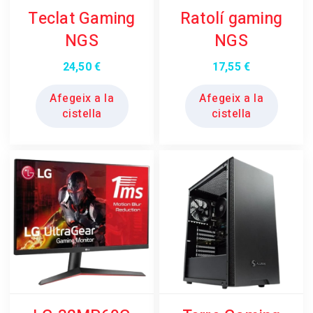
Teclat Gaming
Ratolí gaming
NGS
NGS
24,50
€
17,55
€
Afegeix a la
Afegeix a la
cistella
cistella