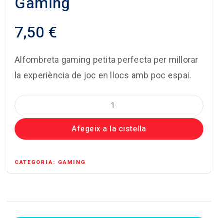
Gaming
7,50
€
Alfombreta gaming petita perfecta per millorar
la experiència de joc en llocs amb poc espai.
quantitat
de
Afegeix a la cistella
Alfombreta
Gaming
Mars
CATEGORIA:
GAMING
Gaming