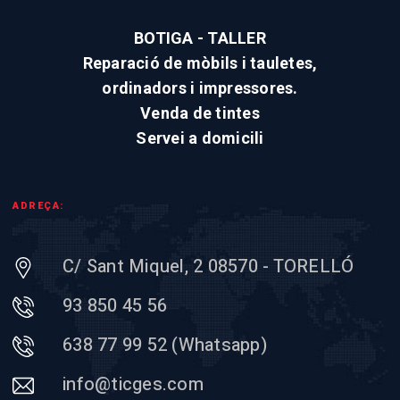
BOTIGA - TALLER
Reparació de mòbils i tauletes,
ordinadors i impressores.
Venda de tintes
Servei a domicili
ADREÇA:
C/ Sant Miquel, 2 08570 - TORELLÓ
93 850 45 56
638 77 99 52 (Whatsapp)
info@ticges.com