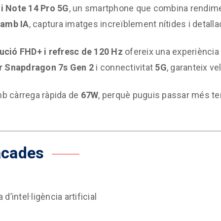
i Note 14 Pro 5G
, un smartphone que combina rendiment,
 amb IA
, captura imatges increïblement nítides i detall
ució FHD+ i refresc de 120 Hz
ofereix una experiència vi
r Snapdragon 7s Gen 2
i connectivitat
5G
, garanteix ve
b càrrega ràpida de
67W
, perquè puguis passar més te
acades
intel·ligència artificial