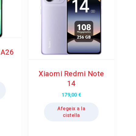
 A26
Xiaomi Redmi Note
14
179,00
€
Afegeix a la
cistella