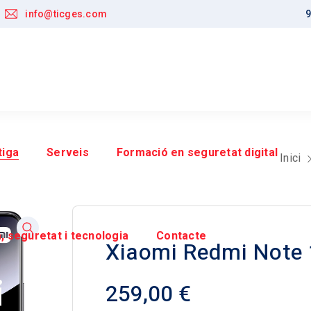
info@ticges.com
9
tiga
Serveis
Formació en seguretat digital
Inici
, seguretat i tecnologia
Contacte
Xiaomi Redmi Note 
259,00
€