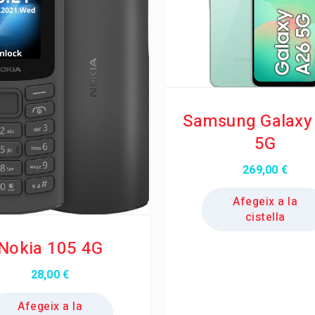
Samsung Galaxy
5G
269,00
€
Afegeix a la
cistella
Nokia 105 4G
28,00
€
Afegeix a la