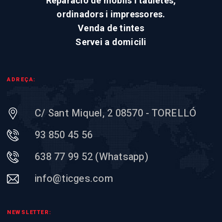
Reparació de mòbils i tauletes,
ordinadors i impressores.
Venda de tintes
Servei a domicili
ADREÇA:
C/ Sant Miquel, 2 08570 - TORELLÓ
93 850 45 56
638 77 99 52 (Whatsapp)
info@ticges.com
NEWSLETTER: