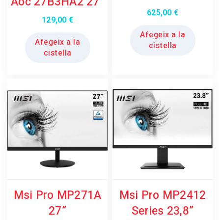
Aoc 27B3HA2 27”
625,00
€
129,00
€
Afegeix a la
Afegeix a la
cistella
cistella
Msi Pro MP271A
Msi Pro MP2412
27”
Series 23,8”