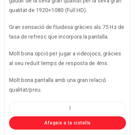
gaudir de la seva gran qualitat per la seva gran
qualitat de 1920×1080 (Full HD).
Gran sensació de fluidesa gràcies als 75 Hz de
tasa de refresc que incorpora la pantalla.
Molt bona opció per jugar a videojocs, gràcies
al seu reduït temps de resposta de 4ms.
Molt bona pantalla amb una gran relació
qualitat/preu.
quantitat
de
Afegeix a la cistella
Lenovo
D27-