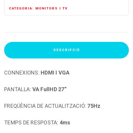
30
CATEGORIA:
MONITORS I TV
27"
DESCRIPCIÓ
CONNEXIONS:
HDMI I VGA
PANTALLA:
VA FullHD 27”
FREQÜÈNCIA DE ACTUALITZACIÓ:
75Hz
TEMPS DE RESPOSTA:
4ms