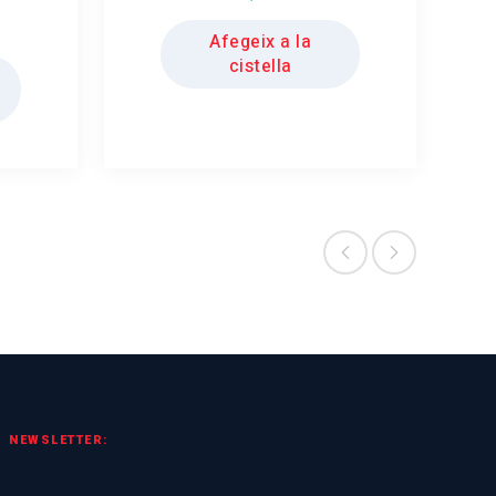
Afegeix a la
cistella
NEWSLETTER: