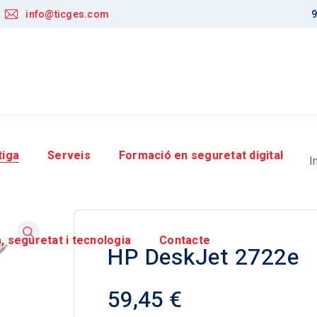
info@ticges.com
9
tiga
Serveis
Formació en seguretat digital
I
, seguretat i tecnologia
Contacte
HP DeskJet 2722e
59,45
€