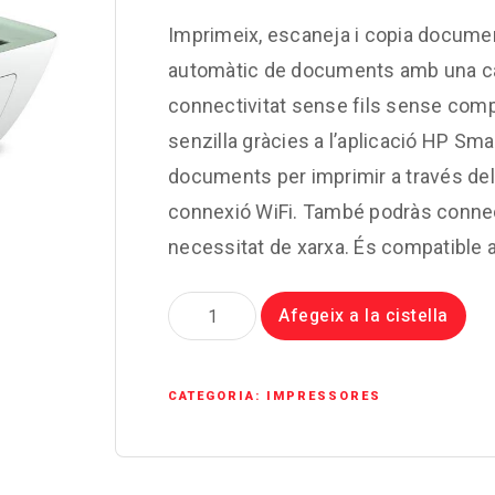
Imprimeix, escaneja i copia document
automàtic de documents amb una cap
connectivitat sense fils sense comp
senzilla gràcies a l’aplicació HP Smar
documents per imprimir a través del 
connexió WiFi. També podràs connec
necessitat de xarxa. És compatible 
quantitat
Afegeix a la cistella
de
HP
DeskJet
CATEGORIA:
IMPRESSORES
2722e