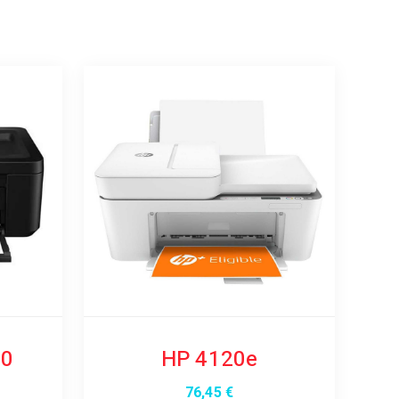
50
HP 4120e
76,45
€