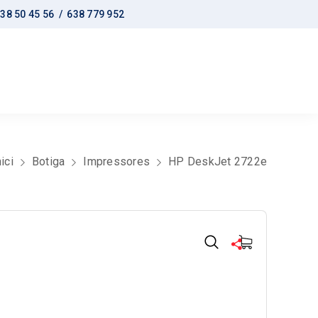
38 50 45 56 /
638 779 952
nici
Botiga
Impressores
HP DeskJet 2722e