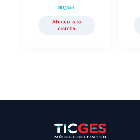
80,25
€
Afegeix a la
cistella