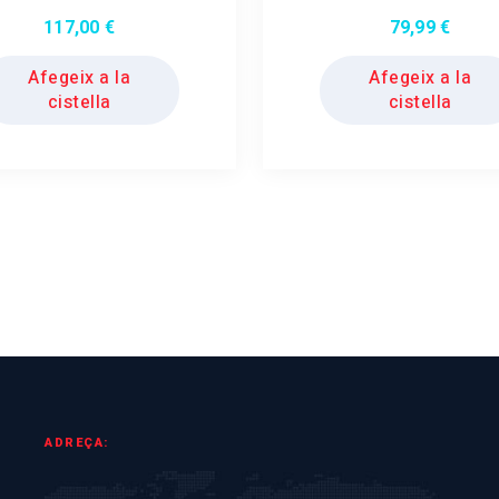
117,00
€
79,99
€
Afegeix a la
Afegeix a la
cistella
cistella
ADREÇA: